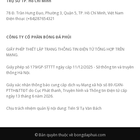
TRỤ SỞ TP. Hồ Chí Minh
78 Đ. Trần Hưng Đạo, Phường 3, Quận 5, TP. Hồ Chí Minh, Việt Nam
Điện thoại: (+84)287654321
CÔNG TY CỔ PHẦN BÓNG ĐÁ PHỦI
GIẤY PHÉP THIẾT LẬP TRANG THÔNG TIN ĐIỆN TỬ TỔNG HỢP TRÊN
MẠNG.
Giấy phép số 179/GP-STTTT ngày cấp 11/12/2025 - Sở thông tin và truyền
thông Hà Nội.
Giấy xác nhận thông báo cung cấp dịch vụ Mạng xã hội số 89 /GXN-
PTTH&TTĐT do Cục Phát thanh, Truyền hình và Thông tin Điện tử cấp
ngày 13 tháng 6 năm 2026.
Chịu trách nhiệm quản lý nội dung: Tiến Sĩ Tạ Văn Bách
© Bản quyền thuộc về bongdaphuii.com